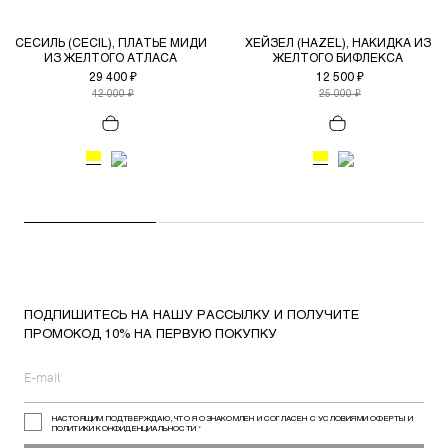
СЕСИЛЬ (CECIL), ПЛАТЬЕ МИДИ
ХЕЙЗЕЛ (HAZEL), НАКИДКА ИЗ
ИЗ ЖЕЛТОГО АТЛАСА
ЖЕЛТОГО БИФЛЕКСА
29 400 ₽
12 500 ₽
42 000 ₽
25 000 ₽
ПОДПИШИТЕСЬ НА НАШУ РАССЫЛКУ И ПОЛУЧИТЕ
ПРОМОКОД 10% НА ПЕРВУЮ ПОКУПКУ
НАСТОЯЩИМ ПОДТВЕРЖДАЮ, ЧТО Я ОЗНАКОМЛЕН И СОГЛАСЕН С УСЛОВИЯМИ ОФЕРТЫ И
ПОЛИТИКИ КОНФИДЕНЦИАЛЬНОСТИ
*