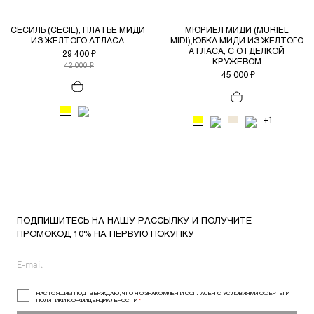
СЕСИЛЬ (CECIL), ПЛАТЬЕ МИДИ
МЮРИЕЛ МИДИ (MURIEL
ИЗ ЖЕЛТОГО АТЛАСА
MIDI),ЮБКА МИДИ ИЗ ЖЕЛТОГО
АТЛАСА, С ОТДЕЛКОЙ
29 400 ₽
КРУЖЕВОМ
42 000 ₽
45 000 ₽
+1
ПОДПИШИТЕСЬ НА НАШУ РАССЫЛКУ И ПОЛУЧИТЕ
ПРОМОКОД 10% НА ПЕРВУЮ ПОКУПКУ
НАСТОЯЩИМ ПОДТВЕРЖДАЮ, ЧТО Я ОЗНАКОМЛЕН И СОГЛАСЕН С УСЛОВИЯМИ ОФЕРТЫ И
ПОЛИТИКИ КОНФИДЕНЦИАЛЬНОСТИ
*