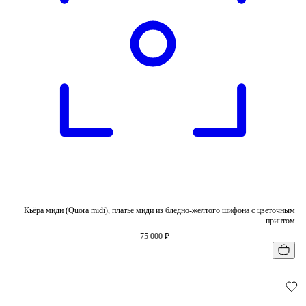
Кьёра миди (Quora midi), платье миди из бледно-желтого шифона с цветочным
принтом
75 000 ₽