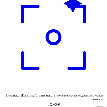
Эмма макси (Emma maxi), платье макси из молочного атласа с длинным рукавом
и чокером
102 000 ₽