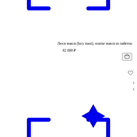
Люси макси (lucy maxi), платье макси из пайеток
82 000 ₽