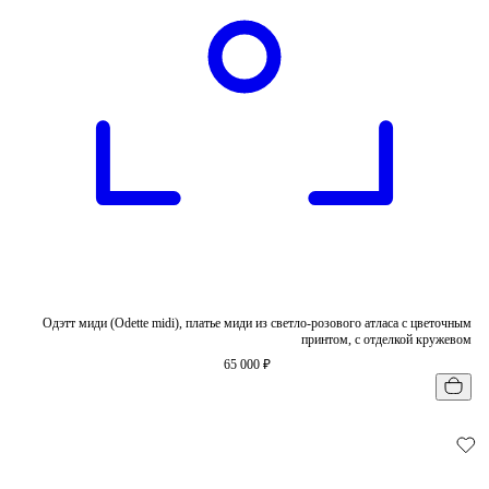
Одэтт миди (Odette midi), платье миди из светло-розового атласа с цветочным
принтом, с отделкой кружевом
65 000 ₽