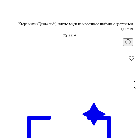
Кьёра миди (Quora midi), платье миди из молочного шифона с цветочным
принтом
75 000 ₽