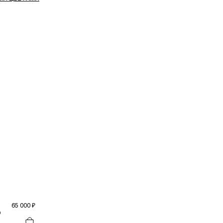
65 000 ₽
О