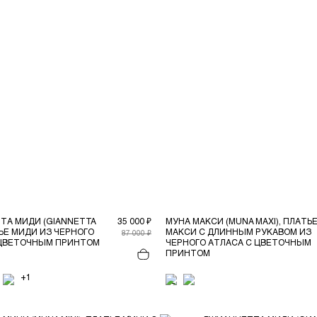
ТА МИДИ (GIANNETTA
35 000 ₽
МУНА МАКСИ (MUNA MAXI), ПЛАТЬ
ТЬЕ МИДИ ИЗ ЧЕРНОГО
МАКСИ С ДЛИННЫМ РУКАВОМ ИЗ
87 000 ₽
 ЦВЕТОЧНЫМ ПРИНТОМ
ЧЕРНОГО АТЛАСА С ЦВЕТОЧНЫМ
ПРИНТОМ
+1