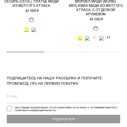
СЕСИЛЬ (CECIL), ПЛАТЬЕ МИДИ
МЮРИЕЛ МИДИ (MURIEL
ИЗ ЖЕЛТОГО АТЛАСА
MIDI),ЮБКА МИДИ ИЗ ЖЕЛТОГО
АТЛАСА, С ОТДЕЛКОЙ
42 000 ₽
КРУЖЕВОМ
45 000 ₽
+1
ПОДПИШИТЕСЬ НА НАШУ РАССЫЛКУ И ПОЛУЧИТЕ
ПРОМОКОД 10% НА ПЕРВУЮ ПОКУПКУ
НАСТОЯЩИМ ПОДТВЕРЖДАЮ, ЧТО Я ОЗНАКОМЛЕН И СОГЛАСЕН С УСЛОВИЯМИ ОФЕРТЫ И
ПОЛИТИКИ КОНФИДЕНЦИАЛЬНОСТИ
*
ПОДПИСАТЬСЯ