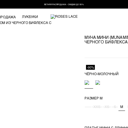
ЛЕТНЯЯ РАСПРОДАЖА - СКИДКИ ДО 50%
ЛУКБУКИ
ПРОДАЖА
МУНА МИНИ (MUNA MI
ЧЕРНОГО БИФЛЕКСА
-90%
ЧЁРHО-МОЛОЧНЫЙ
РАЗМЕР
M
-
XXS
XS
S
M
ПЛАТЬЕ МИНИ С ДЛИНН