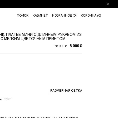
ПОИСК
КАБИНЕТ
ИЗБРАННОЕ (
0
)
КОРЗИНА (
0
)
NI), ПЛАТЬЕ МИНИ С ДЛИННЫМ РУКАВОМ ИЗ
 С МЕЛКИМ ЦВЕТОЧНЫМ ПРИНТОМ
78 000 ₽
8 000 ₽
РАЗМЕРНАЯ СЕТКА
L
XL
ЫМ РУКАВОМ ИЗ ЧЕРНОГО БИФЛЕКСА С МЕЛКИМ