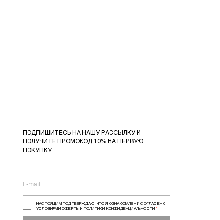
ПОДПИШИТЕСЬ НА НАШУ РАССЫЛКУ И
ПОЛУЧИТЕ ПРОМОКОД 10% НА ПЕРВУЮ
ПОКУПКУ
НАСТОЯЩИМ ПОДТВЕРЖДАЮ, ЧТО Я ОЗНАКОМЛЕН И СОГЛАСЕН С
УСЛОВИЯМИ ОФЕРТЫ И ПОЛИТИКИ КОНФИДЕНЦИАЛЬНОСТИ
*