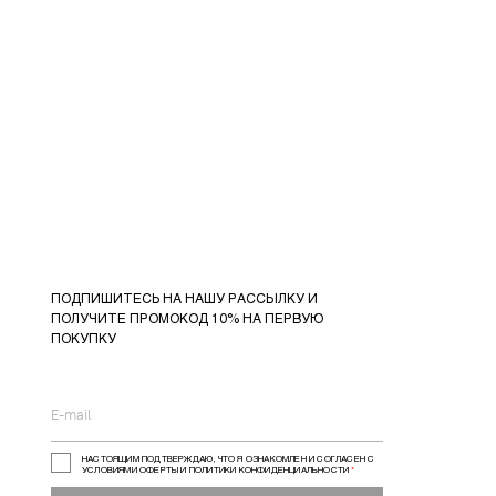
ПОДПИШИТЕСЬ НА НАШУ РАССЫЛКУ И
ПОЛУЧИТЕ ПРОМОКОД 10% НА ПЕРВУЮ
ПОКУПКУ
НАСТОЯЩИМ ПОДТВЕРЖДАЮ, ЧТО Я ОЗНАКОМЛЕН И СОГЛАСЕН С
УСЛОВИЯМИ ОФЕРТЫ И ПОЛИТИКИ КОНФИДЕНЦИАЛЬНОСТИ
*